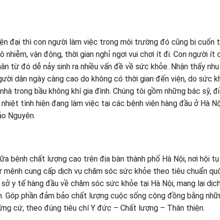
iện đại thì con người làm việc trong môi trường đó cũng bị cuốn 
nhiễm, vận động, thời gian nghỉ ngơi vui chơi ít đi. Con người ít 
n từ đó dễ nảy sinh ra nhiều vấn đề về sức khỏe. Nhận thấy nhu
ười dân ngày càng cao do không có thời gian đến viện, do sức k
nhà trong bầu không khí gia đình. Chúng tôi gồm những bác sỹ, đ
nhiệt tình hiện đang làm việc tại các bệnh viện hàng đầu ở Hà Nộ
Bảo Nguyên.
a bệnh chất lượng cao trên địa bàn thành phố Hà Nội, nơi hội tụ
 sứ mệnh cung cấp dịch vụ chăm sóc sức khỏe theo tiêu chuẩn quố
ơ sở y tế hàng đầu về chăm sóc sức khỏe tại Hà Nội, mang lại dịc
n. Góp phần đảm bảo chất lượng cuộc sống cộng đồng bằng nhữ
ng cứ, theo đúng tiêu chí Y đức – Chất lượng – Thân thiện.