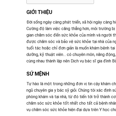
GIỚI THIỆU
Đời sống ngày càng phát triển, xã hội ngày càng h
Cường độ làm việc căng thẳng hơn, môi trường bị ô 
gian chăm sóc đến sức khỏe của mình và người thâ
được chăm sóc và bảo vệ sức khỏe tại nhà của ng
tuổi tác hoặc chỉ đơn giản là muốn khám bệnh tại 
dưỡng, kỹ thuật viên… có chuyên môn, năng động, 
cùng nhau thành lập nên Dịch vụ bác sĩ gia đình 
SỨ MỆNH
Tự hào là một trong những đơn vị tin cậy khám chữ
ngũ chuyên gia y bác sỹ giỏi. Chúng tôi xác định
phòng khám và tại nhà, từ đó tiến tới trở thành c
chăm sóc sức khỏe tốt nhất cho tất cả bệnh nhâ
vụ chăm sóc sức khỏe hiện đại dựa trên Y học chứ