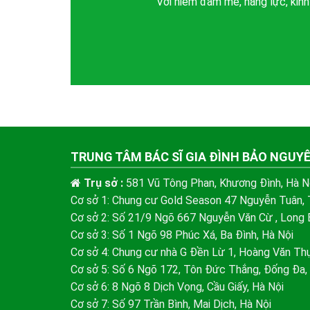
Với niềm đam mê, năng lực, kin
TRUNG TÂM BÁC SĨ GIA ĐÌNH BẢO NGUY
Trụ sở :
581 Vũ Tông Phan, Khương Đình, Hà N
Cơ sở 1: Chung cư Gold Season 47 Nguyễn Tuân, 
Cơ sở 2: Số 21/9 Ngõ 667 Nguyễn Văn Cừ , Long B
Cơ sở 3: Số 1 Ngõ 98 Phúc Xá, Ba Đình, Hà Nội
Cơ sở 4: Chung cư nhà G Đền Lừ 1, Hoàng Văn Thụ
Cơ sở 5: Số 6 Ngõ 172, Tôn Đức Thắng, Đống Đa,
Cơ sở 6: 8 Ngõ 8 Dịch Vọng, Cầu Giấy, Hà Nội
Cơ sở 7: Số 97 Trần Bình, Mai Dịch, Hà Nội