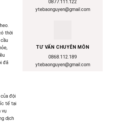
0877.111.122
ytebaonguyen@gmail.com
theo.
có thời
 cầu
TƯ VẤN CHUYÊN MÔN
hỏe,
iều
0868.112.189
i đã
ytebaonguyen@gmail.com
 của đội
c tế tại
h vụ
ng dịch