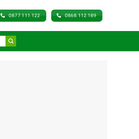
0877.111.122
0868.112.189