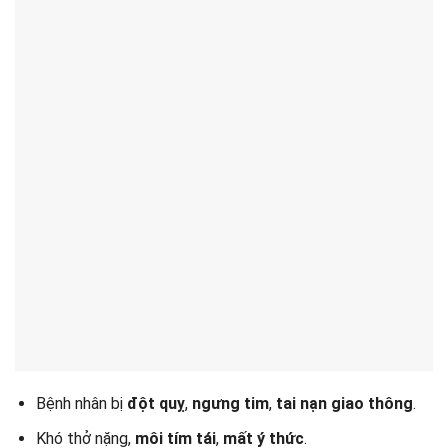
Bệnh nhân bị
đột quỵ
,
ngưng tim
,
tai nạn giao thông
.
Khó thở nặng,
môi tím tái
,
mất ý thức
.