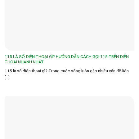
115 LÀ SỐ ĐIỆN THOẠI GÌ? HƯỚNG DẪN CÁCH GỌI 115 TRÊN ĐIỆN
THOẠI NHANH NHẤT
115 là số điện thoại gì? Trong cuộc sống luôn gặp nhiều vấn đề liên
[...]